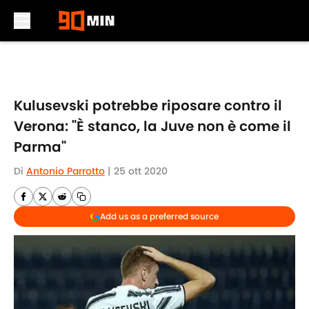
Skip to main content
Kulusevski potrebbe riposare contro il
Verona: "È stanco, la Juve non è come il
Parma"
Di
Antonio Parrotto
|
25 ott 2020
Add us as a preferred source