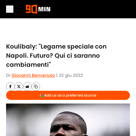
Skip to main content
Koulibaly: "Legame speciale con
Napoli. Futuro? Qui ci saranno
cambiamenti"
Di
Giovanni Benvenuto
|
22 giu 2022
Add us as a preferred source