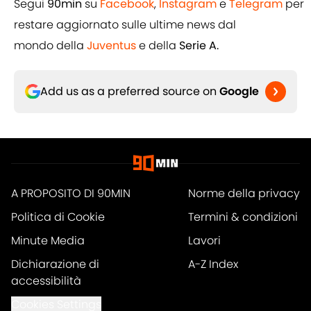
Segui
90min
su
Facebook
,
Instagram
e
Telegram
per
restare aggiornato sulle ultime news dal
mondo della
Juventus
e della
Serie A.
Add us as a preferred source on
Google
A PROPOSITO DI 90MIN
Norme della privacy
Politica di Cookie
Termini & condizioni
Minute Media
Lavori
Dichiarazione di
A-Z Index
accessibilità
Cookies Settings