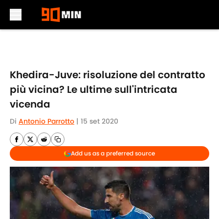
Skip to main content
Khedira-Juve: risoluzione del contratto
più vicina? Le ultime sull'intricata
vicenda
Di
Antonio Parrotto
|
15 set 2020
Add us as a preferred source