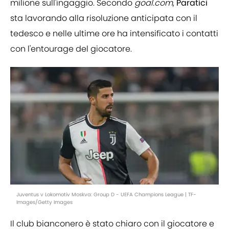
milione sull'ingaggio. Secondo
goal.com
,
Paratici
sta lavorando alla risoluzione anticipata con il
tedesco e nelle ultime ore ha intensificato i contatti
con l'entourage del giocatore.
Juventus v Lokomotiv Moskva: Group D - UEFA Champions League | TF-
Images/Getty Images
Il club bianconero è stato chiaro con il giocatore e