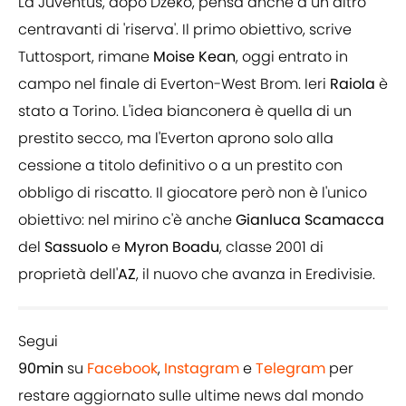
La Juventus, dopo Dzeko, pensa anche a un altro
centravanti di 'riserva'. Il primo obiettivo, scrive
Tuttosport, rimane
Moise Kean
, oggi entrato in
campo nel finale di Everton-West Brom. Ieri
Raiola
è
stato a Torino. L'idea bianconera è quella di un
prestito secco, ma l'Everton aprono solo alla
cessione a titolo definitivo o a un prestito con
obbligo di riscatto. Il giocatore però non è l'unico
obiettivo: nel mirino c'è anche
Gianluca
Scamacca
del
Sassuolo
e
Myron
Boadu
, classe 2001 di
proprietà dell'
AZ
, il nuovo che avanza in Eredivisie.
Segui
90min
su
Facebook
,
Instagram
e
Telegram
per
restare aggiornato sulle ultime news dal mondo