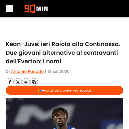
Skip to main content
Kean-Juve: ieri Raiola alla Continassa.
Due giovani alternative al centravanti
dell'Everton: i nomi
Di
Antonio Parrotto
|
19 set 2020
Add us as a preferred source