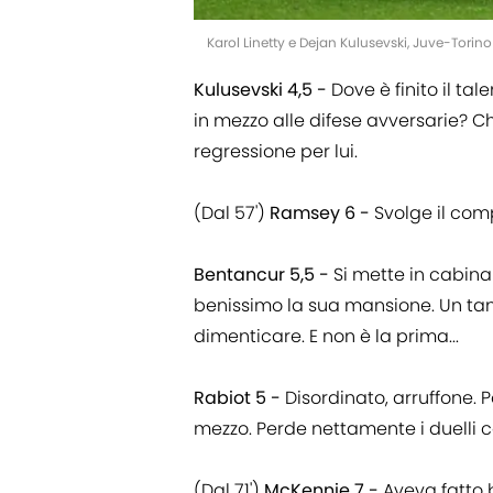
Karol Linetty e Dejan Kulusevski, Juve-Torin
Kulusevski 4,5 -
Dove è finito il t
in mezzo alle difese avversarie? Ch
regressione per lui.
(Dal 57')
Ramsey 6 -
Svolge il comp
Bentancur 5,5 -
Si mette in cabina 
benissimo la sua mansione. Un tan
dimenticare. E non è la prima...
Rabiot 5 -
Disordinato, arruffone. 
mezzo. Perde nettamente i duelli c
(Dal 71')
McKennie 7 -
Aveva fatto 