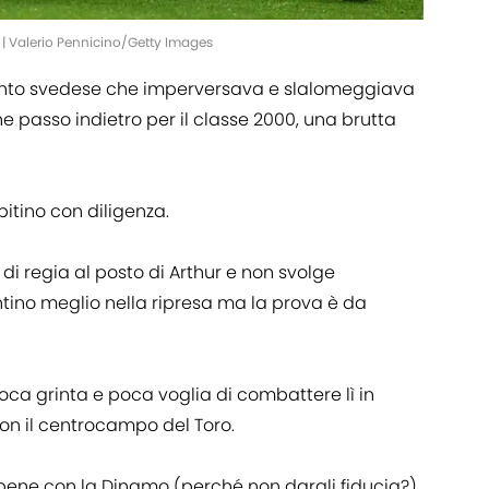
o | Valerio Pennicino/Getty Images
alento svedese che imperversava e slalomeggiava
e passo indietro per il classe 2000, una brutta
itino con diligenza.
di regia al posto di Arthur e non svolge
tino meglio nella ripresa ma la prova è da
Poca grinta e poca voglia di combattere lì in
on il centrocampo del Toro.
bene con la Dinamo (perché non dargli fiducia?).