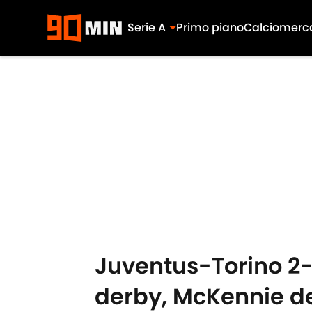
Serie A
Primo piano
Calciomerc
Skip to main content
Juventus-Torino 2-
derby, McKennie de