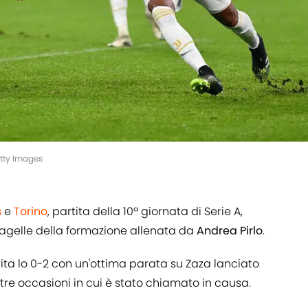
etty Images
s
e
Torino
, partita della 10ª giornata di Serie A,
pagelle della formazione allenata da
Andrea Pirlo
.
evita lo 0-2 con un'ottima parata su Zaza lanciato
altre occasioni in cui è stato chiamato in causa.