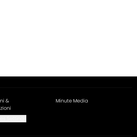
ni &
Minute Media
zioni
es Settings