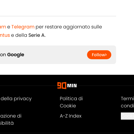
ram
e
Telegram
per restare aggiornato sulle
ntus
e della
Serie A.
 on
Google
Follow
della privacy
Politica di
Termi
Cookie
condi
razione di
A-Z Index
Cooki
bilità