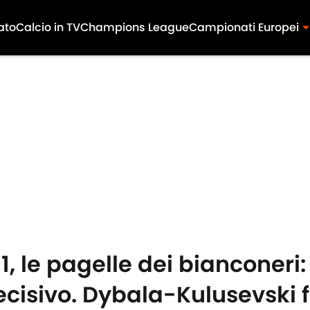
ato
Calcio in TV
Champions League
Campionati Europei
1, le pagelle dei biancone
cisivo. Dybala-Kulusevski 