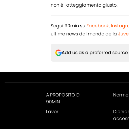
non è l'atteggiamento giusto.
Segui
90min
su
Facebook
,
Instag
ultime news dal mondo della
Juve
Add us as a preferred source
A PROPOSITO DI
Norme 
90MIN
Lavori
Dichia
accessi