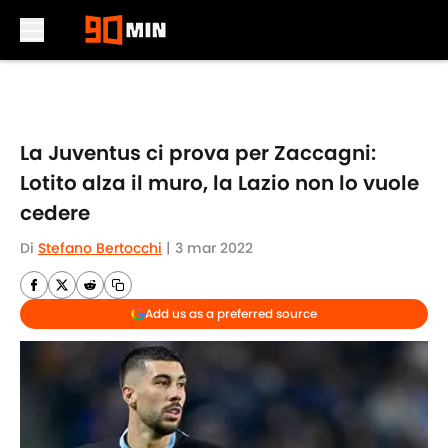
Skip to main content
La Juventus ci prova per Zaccagni:
Lotito alza il muro, la Lazio non lo vuole
cedere
Di
Stefano Bertocchi
|
3 mar 2022
Add us as a preferred source