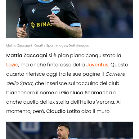
Mattia Zaccagni | Quality Sport Images/GettyImages
Mattia Zaccagni
si è pian piano conquistato la
Lazio
, ma anche l'interesse della
Juventus
. Questo
quanto riferisce oggi tra le sue pagine il
Corriere
dello Sport, c
he inserisce sul taccuino del club
bianconero il nome di
Gianluca Scamacca
e
anche quello dell'ex stella dell'Hellas Verona. Al
momento, però,
Claudio Lotito
alza il muro.