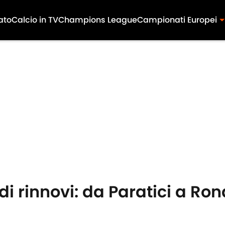
ato
Calcio in TV
Champions League
Campionati Europei
 rinnovi: da Paratici a Ronal