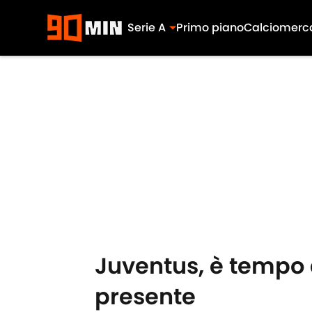
Serie A
Primo piano
Calciomerc
Skip to main content
Juventus, è tempo di
presente