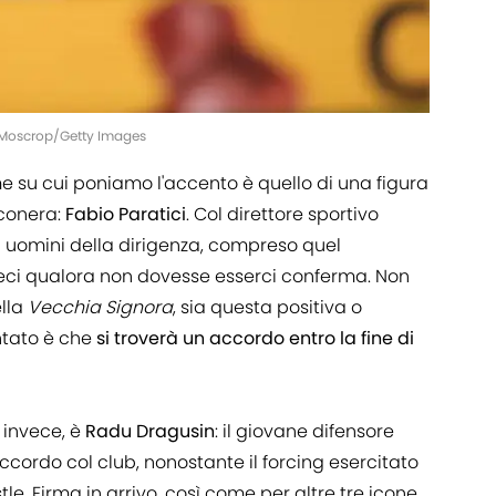
n Moscrop/Getty Images
e su cui poniamo l'accento è quello di una figura
conera:
Fabio Paratici
. Col direttore sportivo
ri uomini della dirigenza, compreso quel
eci qualora non dovesse esserci conferma. Non
ella
Vecchia Signora
, sia questa positiva o
ntato è che
si troverà un accordo entro la fine di
, invece, è
Radu Dragusin
: il giovane difensore
ccordo col club, nonostante il forcing esercitato
le. Firma in arrivo, così come per altre tre icone