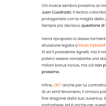
Chi invece sembra prossimo al rinn
Juan Cuadrado
. Il terzino colom
protagonista con la maglia della Juv
Sempre più decisivo,
questione di 
Verrà riproposto lo stesso tormen
situazione legata a
Paulo Dybala
?
10 ed il presidente Agnelli, ma il r
poterci essere nonostante una stagi
milioni bonus inclusi, ma ciò
non p
prossimo.
Infine,
CR7
: anche per lui contratt
di un simil fenomeno, il rinnovo po
fine stagione dalla sua Juventus. 
portoghese, ed è anche per questo