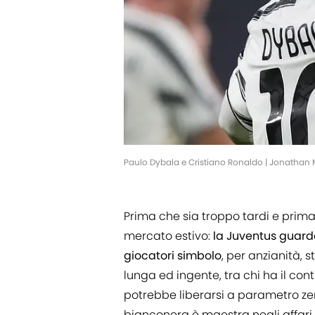
Paulo Dybala e Cristiano Ronaldo | Jonathan
Prima che sia troppo tardi e prima
mercato estivo:
la Juventus guarda
giocatori simbolo
, per anzianità, 
lunga ed ingente, tra chi ha il con
potrebbe liberarsi a parametro zer
bianconera è maestra negli affari 