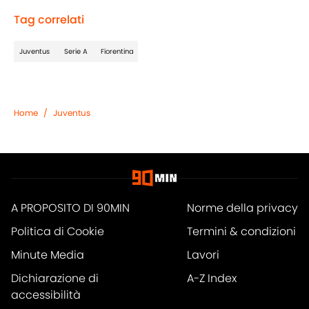
Tag correlati
Juventus
Serie A
Fiorentina
Home
/
Juventus
A PROPOSITO DI 90MIN
Norme della privacy
Politica di Cookie
Termini & condizioni
Minute Media
Lavori
Dichiarazione di
A-Z Index
accessibilità