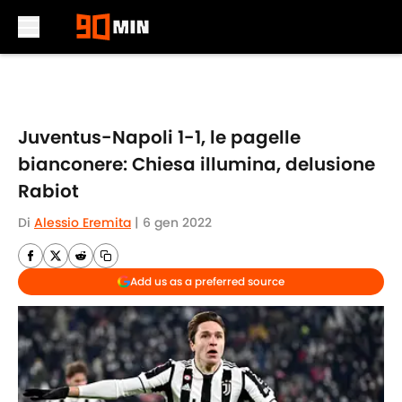
Skip to main content
Juventus-Napoli 1-1, le pagelle
bianconere: Chiesa illumina, delusione
Rabiot
Di
Alessio Eremita
|
6 gen 2022
Add us as a preferred source