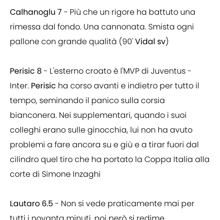
Calhanoglu 7
- Più che un rigore ha battuto una
rimessa dal fondo. Una cannonata. Smista ogni
pallone con grande qualità (90'
Vidal sv
)
Perisic 8
- L'esterno croato è l'MVP di Juventus -
Inter.
Perisic
ha corso avanti e indietro per tutto il
tempo, seminando il panico sulla corsia
bianconera. Nei supplementari, quando i suoi
colleghi erano sulle ginocchia, lui non ha avuto
problemi a fare ancora su e giù e a tirar fuori dal
cilindro quel tiro che ha portato la Coppa Italia alla
corte di Simone Inzaghi
Lautaro 6.5
- Non si vede praticamente mai per
tutti i novanta minuti, poi però si redime