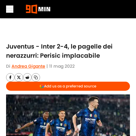
Skip to main content
Juventus - Inter 2-4, le pagelle dei
nerazzurri: Perisic implacabile
Di
Andrea Gigante
|
11 mag 2022
Add us as a preferred source