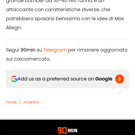
grande bomber da 30-40 reti l'anno, è un
attaccante con caratteristiche diverse, che
potrebbero sposarsi benissimo con le idee di Max
Allegri.
Segui
90min
su
Telegram
per rimanere aggiornato
sul calciomercato.
Add us as a preferred source on
Google
Home
/
Juventus