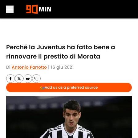
Skip to main content
Perché la Juventus ha fatto bene a
rinnovare il prestito di Morata
Di
Antonio Parrotto
|
16 giu 2021
Add us as a preferred source