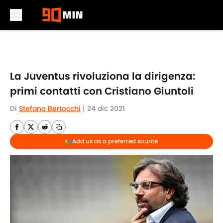
Skip to main content
La Juventus rivoluziona la dirigenza:
primi contatti con Cristiano Giuntoli
Di
Stefano Bertocchi
|
24 dic 2021
Add us as a preferred source