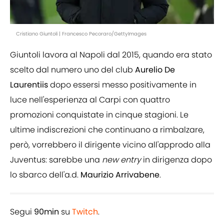
Cristiano Giuntoli | Francesco Pecoraro/GettyImages
Giuntoli lavora al Napoli dal 2015, quando era stato
scelto dal numero uno del club
Aurelio De
Laurentiis
dopo essersi messo positivamente in
luce nell'esperienza al Carpi con quattro
promozioni conquistate in cinque stagioni. Le
ultime indiscrezioni che continuano a rimbalzare,
però, vorrebbero il dirigente vicino all'approdo alla
Juventus: sarebbe una
new entry
in dirigenza dopo
lo sbarco dell'a.d.
Maurizio Arrivabene
.
Segui
90min
su
Twitch
.