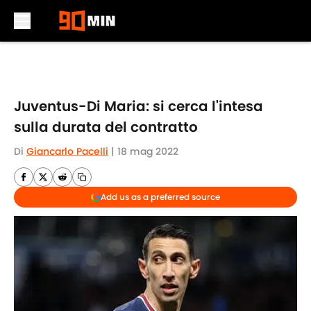
Skip to main content
Juventus-Di Maria: si cerca l'intesa
sulla durata del contratto
Di
Giancarlo Pacelli
|
18 mag 2022
Add us as a preferred source