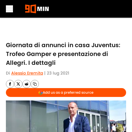
Skip to main content
Giornata di annunci in casa Juventus:
Trofeo Gamper e presentazione di
Allegri. I dettagli
Di
Alessio Eremita
|
23 lug 2021
Add us as a preferred source