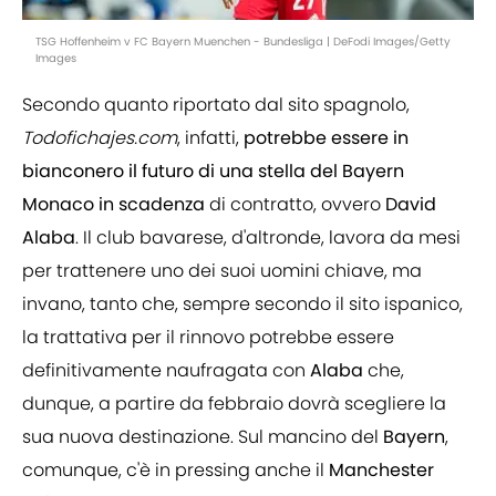
TSG Hoffenheim v FC Bayern Muenchen - Bundesliga | DeFodi Images/Getty
Images
Secondo quanto riportato dal sito spagnolo,
Todofichajes.com
, infatti,
potrebbe essere in
bianconero il futuro di una stella del Bayern
Monaco
in scadenza
di contratto, ovvero
David
Alaba
. Il club bavarese, d'altronde, lavora da mesi
per trattenere uno dei suoi uomini chiave, ma
invano, tanto che, sempre secondo il sito ispanico,
la trattativa per il rinnovo potrebbe essere
definitivamente naufragata con
Alaba
che,
dunque, a partire da febbraio dovrà scegliere la
sua nuova destinazione. Sul mancino del
Bayern
,
comunque, c'è in pressing anche il
Manchester