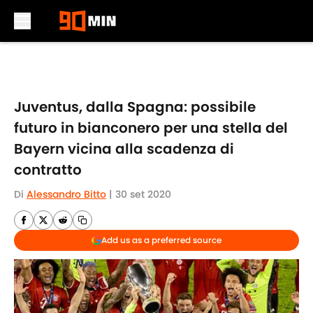
Skip to main content
Juventus, dalla Spagna: possibile
futuro in bianconero per una stella del
Bayern vicina alla scadenza di
contratto
Di
Alessandro Bitto
|
30 set 2020
Add us as a preferred source