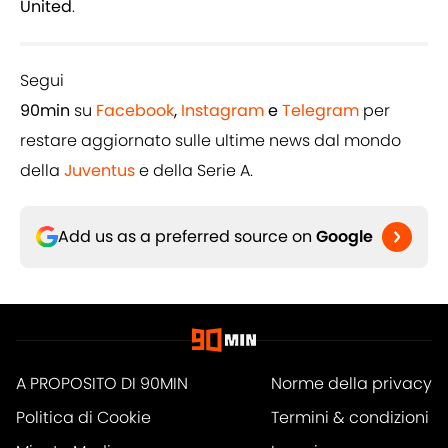
United
.
Segui
90min
su
Facebook
,
Instagram
e
Telegram
per
restare aggiornato sulle ultime news dal mondo
della
Juventus
e della Serie A.
Add us as a preferred source on
Google
A PROPOSITO DI 90MIN
Norme della privacy
Politica di Cookie
Termini & condizioni