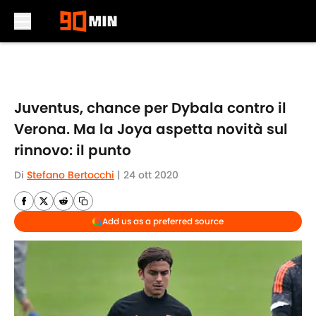
Skip to main content
Juventus, chance per Dybala contro il
Verona. Ma la Joya aspetta novità sul
rinnovo: il punto
Di
Stefano Bertocchi
|
24 ott 2020
Add us as a preferred source