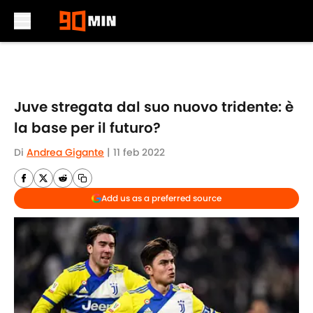
Skip to main content
Juve stregata dal suo nuovo tridente: è
la base per il futuro?
Di
Andrea Gigante
|
11 feb 2022
Add us as a preferred source