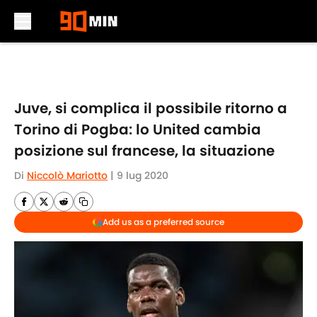
Skip to main content
Juve, si complica il possibile ritorno a
Torino di Pogba: lo United cambia
posizione sul francese, la situazione
Di
Niccolò Mariotto
|
9 lug 2020
Add us as a preferred source