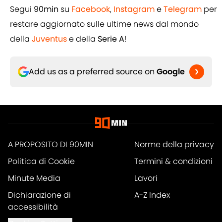
Segui
90min
su
Facebook
,
Instagram
e
Telegram
per
restare aggiornato sulle ultime news dal mondo
della
Juventus
e della
Serie A
!
Add us as a preferred source on
Google
A PROPOSITO DI 90MIN
Norme della privacy
Politica di Cookie
Termini & condizioni
Minute Media
Lavori
Dichiarazione di
A-Z Index
accessibilità