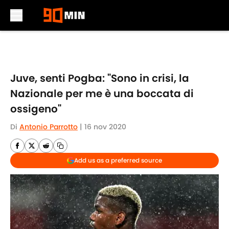
Skip to main content
Juve, senti Pogba: "Sono in crisi, la
Nazionale per me è una boccata di
ossigeno"
Di
Antonio Parrotto
|
16 nov 2020
Add us as a preferred source