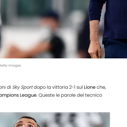
Getty Images
oni di
Sky
Sport
dopo la vittoria 2-1 sul
Lione
che,
ampions
League
. Queste le parole del tecnico