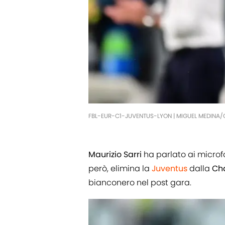
FBL-EUR-C1-JUVENTUS-LYON | MIGUEL MEDINA/
Maurizio
Sarri
ha parlato ai microf
però, elimina la
Juventus
dalla
Ch
bianconero nel post gara.