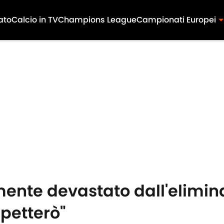
ato
Calcio in TV
Champions League
Campionati Europei
mente devastato dall'elimin
spetterò"