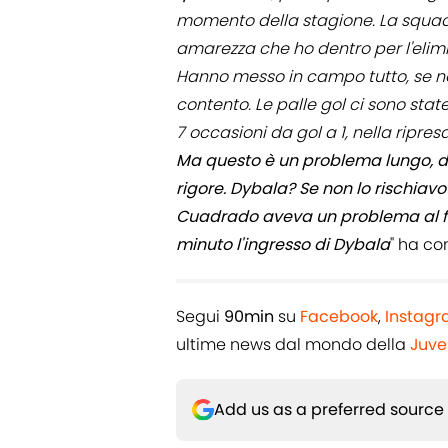
momento della stagione. La squadr
amarezza che ho dentro per l'elim
Hanno messo in campo tutto, se no
contento. Le palle gol ci sono stat
7 occasioni da gol a 1, nella ripres
Ma questo è un problema lungo, da
rigore. Dybala? Se non lo rischia
Cuadrado aveva un problema al fle
minuto l'ingresso di Dybala
" ha c
Segui
90min
su
Facebook
,
Instag
ultime news dal mondo della
Juve
Add us as a preferred source