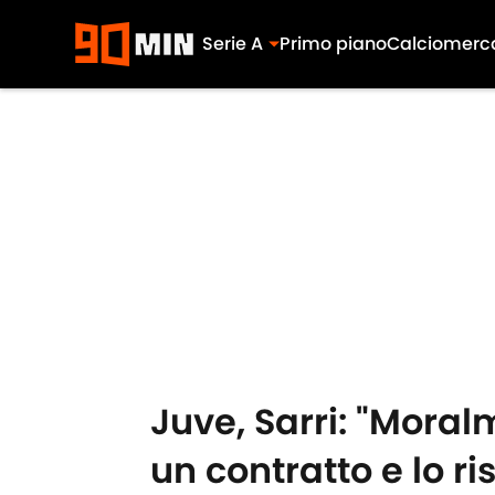
Serie A
Primo piano
Calciomerc
Skip to main content
Juve, Sarri: "Moral
un contratto e lo ri