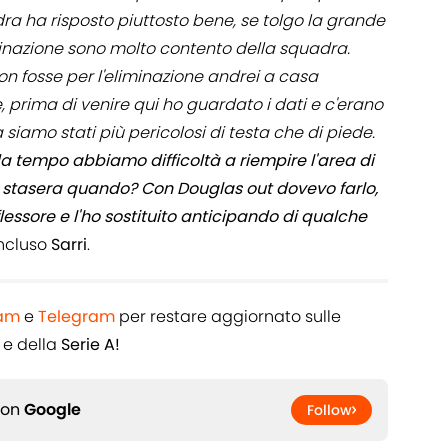
a ha risposto piuttosto bene, se tolgo la grande
inazione sono molto contento della squadra.
n fosse per l'eliminazione andrei a casa
e, prima di venire qui ho guardato i dati e c'erano
a siamo stati più pericolosi di testa che di piede.
 tempo abbiamo difficoltà a riempire l'area di
vo stasera quando? Con Douglas out dovevo farlo,
ssore e l'ho sostituito anticipando di qualche
oncluso
Sarri
.
ram
e
Telegram
per restare aggiornato sulle
e della
Serie A!
 on
Google
Follow