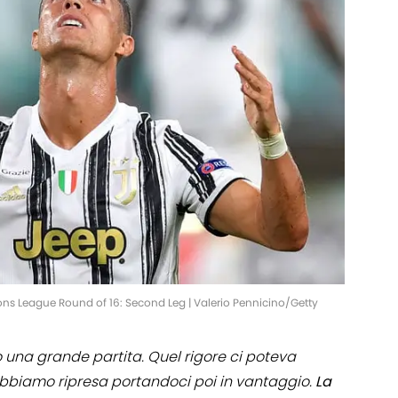
s League Round of 16: Second Leg | Valerio Pennicino/Getty
una grande partita. Quel rigore ci poteva
'abbiamo ripresa portandoci poi in vantaggio.
La