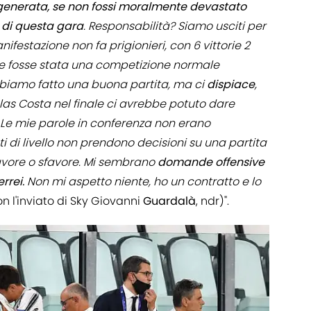
rigenerata, se non fossi moralmente devastato
o di questa gara
. Responsabilità? Siamo usciti per
ifestazione non fa prigionieri, con 6 vittorie 2
 Se fosse stata una competizione normale
bbiamo fatto una buona partita, ma ci
dispiace
,
as Costa nel finale ci avrebbe potuto dare
 Le mie parole in conferenza non erano
ti di livello non prendono decisioni su una partita
favore o sfavore. Mi sembrano
domande
offensive
rrei.
Non mi aspetto niente, ho un contratto e lo
n l'inviato di Sky Giovanni
Guardalà
, ndr)".