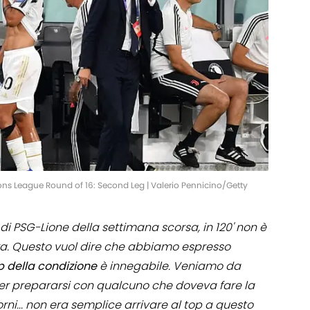
s League Round of 16: Second Leg | Valerio Pennicino/Getty
di PSG-Lione della settimana scorsa, in 120' non è
. Questo vuol dire che abbiamo espresso
p della condizione
è innegabile. Veniamo da
 per prepararsi con qualcuno che doveva fare la
iorni... non era semplice arrivare al top a questo