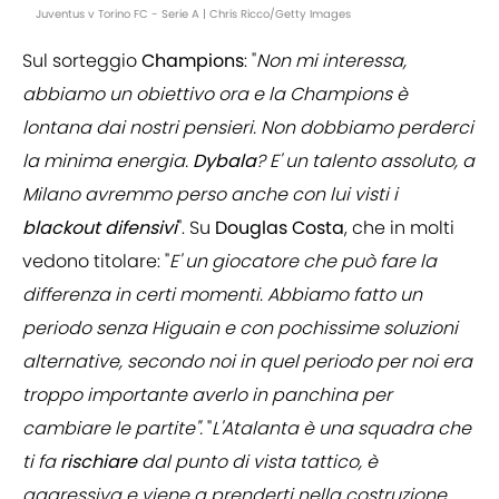
Juventus v Torino FC - Serie A | Chris Ricco/Getty Images
Sul sorteggio
Champions
: "
Non mi interessa,
abbiamo un obiettivo ora e la Champions è
lontana dai nostri pensieri. Non dobbiamo perderci
la minima energia.
Dybala
? E' un talento assoluto, a
Milano avremmo perso anche con lui visti i
blackout
difensivi
". Su
Douglas
Costa
, che in molti
vedono titolare: "
E' un giocatore che può fare la
differenza in certi momenti. Abbiamo fatto un
periodo senza Higuain e con pochissime soluzioni
alternative, secondo noi in quel periodo per noi era
troppo importante averlo in panchina per
cambiare le partite".
"
L'Atalanta è una squadra che
ti fa
rischiare
dal punto di vista tattico, è
aggressiva e viene a prenderti nella costruzione