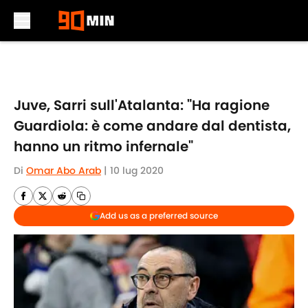
Skip to main content
Juve, Sarri sull'Atalanta: "Ha ragione
Guardiola: è come andare dal dentista,
hanno un ritmo infernale"
Di
Omar Abo Arab
|
10 lug 2020
Add us as a preferred source