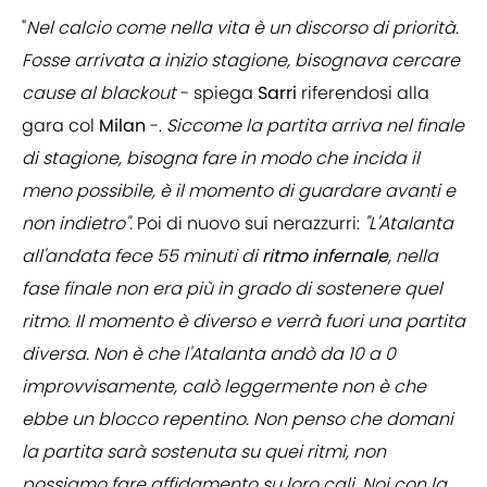
"
Nel calcio come nella vita è un discorso di priorità.
Fosse arrivata a inizio stagione, bisognava cercare
cause al blackout
- spiega
Sarri
riferendosi alla
gara col
Milan
-.
Siccome la partita arriva nel finale
di stagione, bisogna fare in modo che incida il
meno possibile, è il momento di guardare avanti e
non indietro".
Poi di nuovo sui nerazzurri:
"L'Atalanta
all'andata fece 55 minuti di
ritmo
infernale
, nella
fase finale non era più in grado di sostenere quel
ritmo. Il momento è diverso e verrà fuori una partita
diversa. Non è che l'Atalanta andò da 10 a 0
improvvisamente, calò leggermente non è che
ebbe un blocco repentino. Non penso che domani
la partita sarà sostenuta su quei ritmi, non
possiamo fare affidamento su loro cali. Noi con la