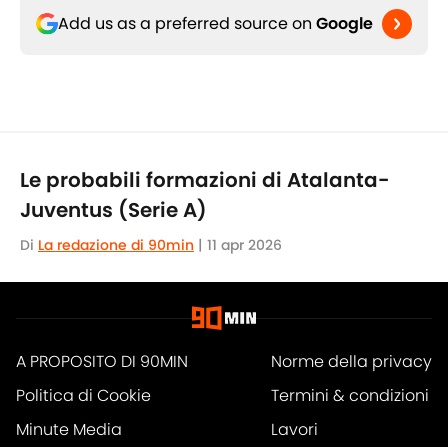
Add us as a preferred source on
Google
Le probabili formazioni di Atalanta-
Juventus (Serie A)
Di
La redazione di 90min
|
11 apr 2026
A PROPOSITO DI 90MIN
Norme della privacy
Politica di Cookie
Termini & condizioni
Minute Media
Lavori