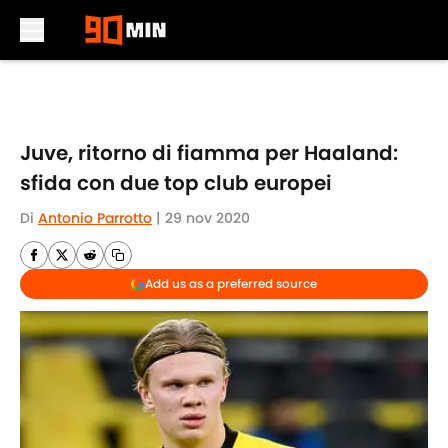
Skip to main content
Juve, ritorno di fiamma per Haaland:
sfida con due top club europei
Di
Antonio Parrotto
|
29 nov 2020
Add us as a preferred source