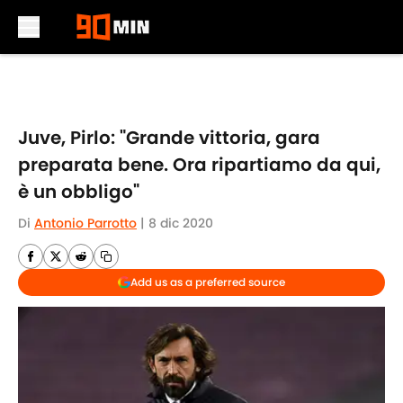
Skip to main content
Juve, Pirlo: "Grande vittoria, gara
preparata bene. Ora ripartiamo da qui,
è un obbligo"
Di
Antonio Parrotto
|
8 dic 2020
Add us as a preferred source