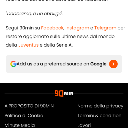
"
Dobbiamo, è un obbligo
".
Segui
90min
su
Facebook
,
Instagram
e
Telegram
per
restare aggiornato sulle ultime news dal mondo
della
Juventus
e della
Serie A.
Add us as a preferred source on
Google
A PROPOSITO DI 90MIN
Norme della privacy
Politica di Cookie
Termini & condizioni
Minute Media
Lavori