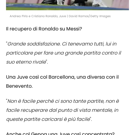
Andrea Pirlo e Cristiano Ronaldo, Juve | David Ramos/Getty Images
Il recupero di Ronaldo su Messi?
"
Grande soddisfazione. Ci tenevamo tutti, lui in
particolare per fare una grande partita contro il
suo eterno rivale
".
Una Juve così col Barcellona, una diversa con il
Benevento.
"
Non è facile perché ci sono tante partite, non è
facile recuperare dal punto di vista mentale, in
queste partite caricarsi è più facile
".
Anche col Genoa una Juve così concentrata?