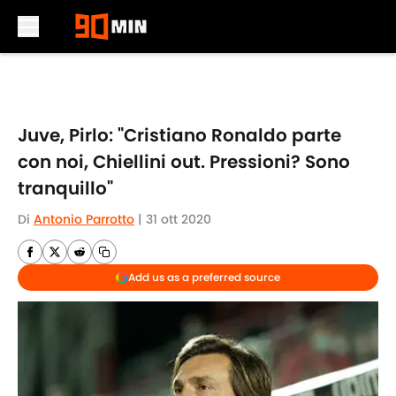
Skip to main content
Juve, Pirlo: "Cristiano Ronaldo parte
con noi, Chiellini out. Pressioni? Sono
tranquillo"
Di
Antonio Parrotto
|
31 ott 2020
Add us as a preferred source