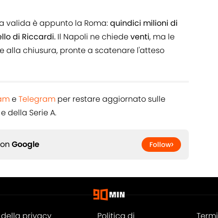
rta valida è appunto la Roma:
quindici milioni di
ello di Riccardi.
Il Napoli ne chiede
venti
, ma le
 alla chiusura, pronte a scatenare l'atteso
ram
e
Telegram
per restare aggiornato sulle
e della Serie A.
 on
Google
Follow
della privacy
Politica di
Termi