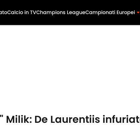
ato
Calcio in TV
Champions League
Campionati Europei
 Milik: De Laurentiis infuria