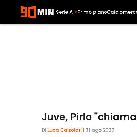
Serie A
Primo piano
Calciomerc
Skip to main content
Juve, Pirlo "chiama"
Di
Luca Calzolari
|
31 ago 2020