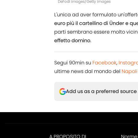
DeFodi Images/Getty Images
L'unica ad aver formulato un'offe
euro più il cartellino di Ünder e qu
parti sembrano essere molto vicine
effetto domino.
Segui 90min su
Facebook
,
Instag
ultime news dal mondo del
Napoli
Add us as a preferred source
A PROPOSITO DI
Norme 