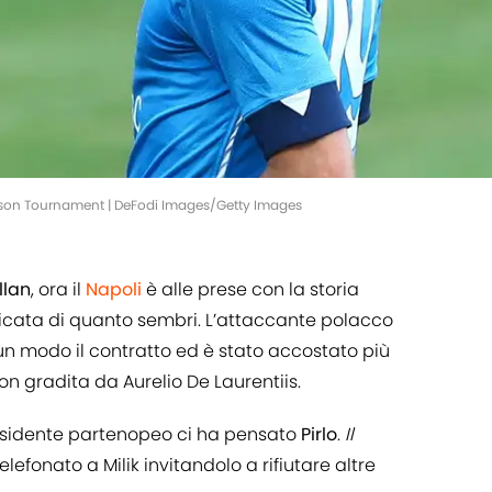
eason Tournament | DeFodi Images/Getty Images
llan
, ora il
Napoli
è alle prese con la storia
icata di quanto sembri. L’attaccante polacco
un modo il contratto ed è stato accostato più
on gradita da Aurelio De Laurentiis.
presidente partenopeo ci ha pensato
Pirlo
.
Il
lefonato a Milik invitandolo a rifiutare altre