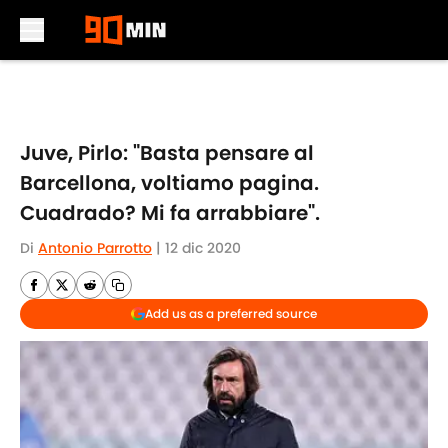
Skip to main content
Juve, Pirlo: "Basta pensare al
Barcellona, voltiamo pagina.
Cuadrado? Mi fa arrabbiare".
Di
Antonio Parrotto
|
12 dic 2020
Add us as a preferred source