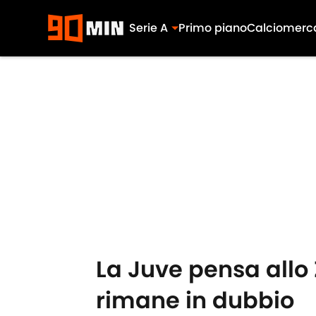
Serie A
Primo piano
Calciomerc
Skip to main content
La Juve pensa allo 
rimane in dubbio