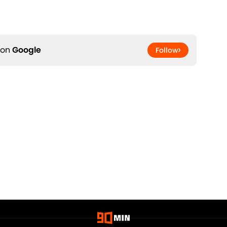
 on
Google
Follow