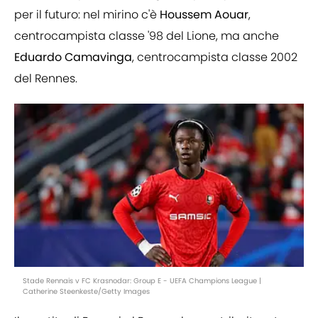
per il futuro: nel mirino c'è
Houssem
Aouar
,
centrocampista classe '98 del Lione, ma anche
Eduardo
Camavinga
, centrocampista classe 2002
del Rennes.
Stade Rennais v FC Krasnodar: Group E - UEFA Champions League |
Catherine Steenkeste/Getty Images