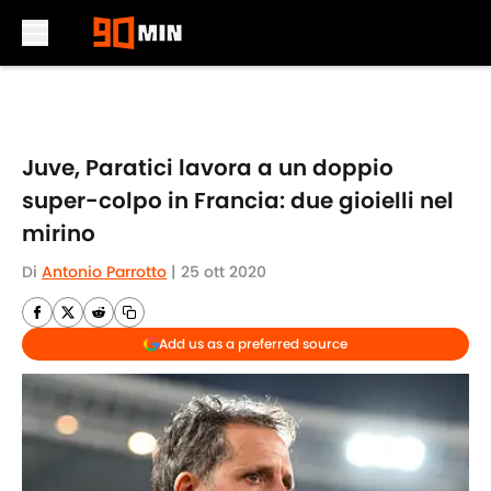
Skip to main content
Juve, Paratici lavora a un doppio
super-colpo in Francia: due gioielli nel
mirino
Di
Antonio Parrotto
|
25 ott 2020
Add us as a preferred source