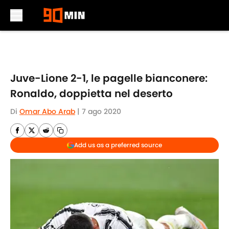
Skip to main content
Juve-Lione 2-1, le pagelle bianconere:
Ronaldo, doppietta nel deserto
Di
Omar Abo Arab
|
7 ago 2020
Add us as a preferred source