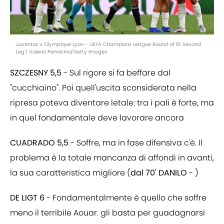
Juventus v Olympique Lyon - UEFA Champions League Round of 16: Second
Leg | Valerio Pennicino/Getty Images
SZCZESNY 5,5
- Sul rigore si fa beffare dal
"cucchiaino". Poi quell'uscita sconsiderata nella
ripresa poteva diventare letale: tra i pali è forte, ma
in quel fondamentale deve lavorare ancora
CUADRADO 5,5
- Soffre, ma in fase difensiva c'è. Il
problema è la totale mancanza di affondi in avanti,
la sua caratteristica migliore (
dal 70' DANILO
- )
DE LIGT 6
- Fondamentalmente è quello che soffre
meno il terribile Aouar. gli basta per guadagnarsi