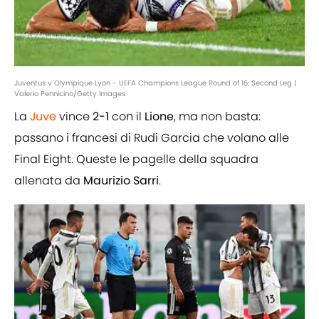
Juventus v Olympique Lyon - UEFA Champions League Round of 16: Second Leg |
Valerio Pennicino/Getty Images
La
Juve
vince
2-1
con il
Lione
, ma non basta:
passano i francesi di Rudi Garcia che volano alle
Final Eight. Queste le pagelle della squadra
allenata da
Maurizio
Sarri
.