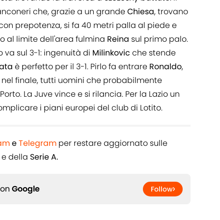
anconeri che, grazie a un grande
Chiesa
, trovano
a con prepotenza, si fa 40 metri palla al piede e
o al limite dell'area fulmina
Reina
sul primo palo.
 va sul 3-1: ingenuità di
Milinkovic
che stende
ata
è perfetto per il 3-1. Pirlo fa entrare
Ronaldo
,
nel finale, tutti uomini che probabilmente
rto. La Juve vince e si rilancia. Per la Lazio un
mplicare i piani europei del club di Lotito.
ram
e
Telegram
per restare aggiornato sulle
e della
Serie A.
 on
Google
Follow