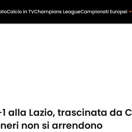
ato
Calcio in TV
Champions League
Campionati Europei
1 alla Lazio, trascinata da
oneri non si arrendono