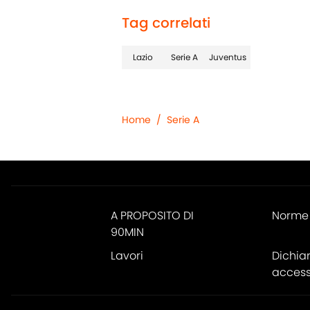
Tag correlati
Lazio
Serie A
Juventus
Home
/
Serie A
A PROPOSITO DI
Norme 
90MIN
Lavori
Dichia
accessi