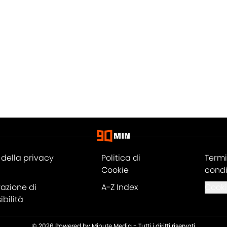
della privacy
Politica di
Termi
Cookie
condi
razione di
A-Z Index
Cooki
bilità
© 2026
Powered by Minute Media
-
Tutti i diritti riservati