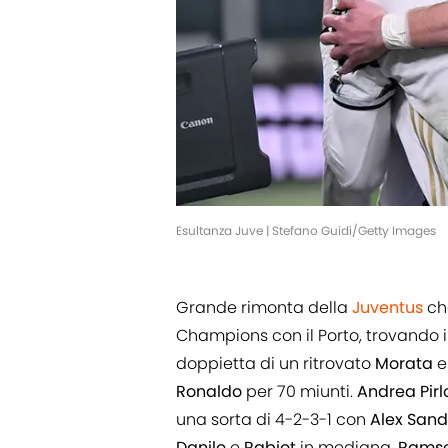
Esultanza Juve | Stefano Guidi/Getty Images
Grande rimonta della
Juventus
che
Champions con il Porto, trovando 
doppietta di un ritrovato
Morata
e
Ronaldo
per 70 miunti.
Andrea
Pirl
una sorta di 4-2-3-1 con
Alex
Sand
Danilo
e
Rabiot
in mediana,
Rams