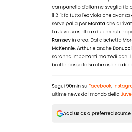
campanello d'allarme sveglia i bi
il 2-1: fa tutto l'ex viola che avanz
serve palla per
Morata
che arrivat
La Juve si esalta e due minuti dopo
Ramsey
in area. Dal dischetto
Mor
McKennie
,
Arthur
e anche
Bonucci
saranno importanti martedì con il Po
brutto passo falso che rischia di co
Segui 90min
su
Facebook
,
Instag
ultime news dal mondo della
Juve
Add us as a preferred source