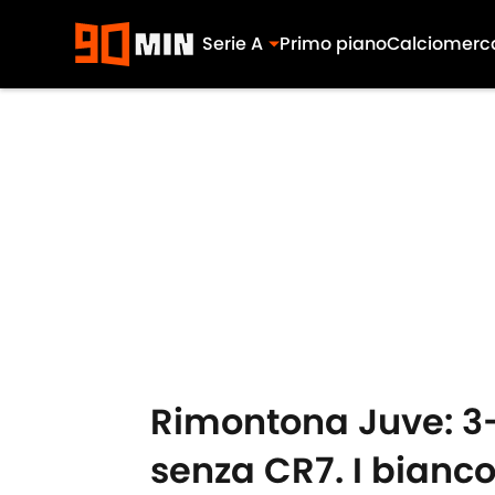
Serie A
Primo piano
Calciomerc
Skip to main content
Rimontona Juve: 3-
senza CR7. I bianc