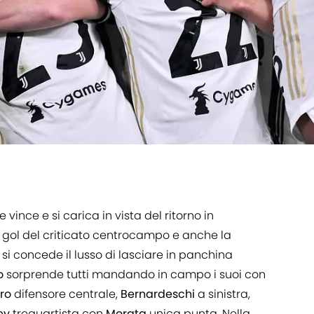
 vince e si carica in vista del ritorno in
i gol del criticato centrocampo e anche la
 si concede il lusso di lasciare in panchina
o
sorprende tutti mandando in campo i suoi con
ro
difensore centrale,
Bernardeschi
a sinistra,
ey
trequartista con
Morata
unica punta. Nella