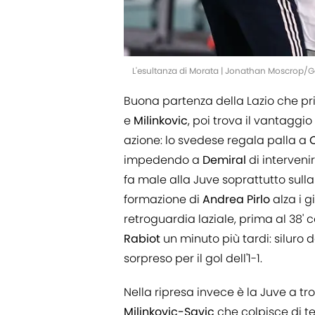
L'esultanza di Morata | Jonathan Moscrop/G
Buona partenza della Lazio che pri
e
Milinkovic
, poi trova il vantaggio
azione: lo svedese regala palla a
impedendo a
Demiral
di intervenir
fa male alla Juve soprattutto sull
formazione di
Andrea
Pirlo
alza i g
retroguardia laziale, prima al 38' 
Rabiot
un minuto più tardi: siluro 
sorpreso per il gol dell'1-1.
Nella ripresa invece è la Juve a tr
Milinkovic-Savic
che colpisce di t