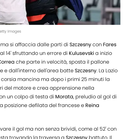
etty Images
ma si affaccia dalle parti di
Szczesny
con
Fares
 al 14' sfruttando un errore di
Kulusevski
a inizio
Correa
che parte in velocità, sposta il pallone
e e dall'interno dell'area batte
Szczesny
. La Lazio
a corsia mancina ma dopo i primi 25 minuti la
iri del motore e crea apprensione nella
con un colpo di testa di
Morata
, preludio al gol di
da posizione defilata del francese e
Reina
ovare il gol ma non senza brividi, come al 52' con
esta trovando la traversa a
Szczesny
battuto. Il