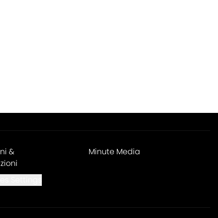
ni &
Minute Media
zioni
es Settings