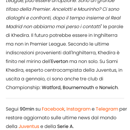
League, può essere un'opzione. Sono un grande
tifoso della Premier. Ancelotti e Mourinho? Ci sono
dialoghi e confronti, dopo il tempo insieme al Real
Madrid non abbiamo mai perso i contatti
" le parole
di Khedira. Il futuro potrebbe essere in Inghilterra
ma non in Premier League. Secondo le ultime
indiscrezioni provenienti dall'Inghilterra, Khedira è
finito nel mirino dell'
Everton
ma non solo. Su Sami
Khedira, esperto centrocampista della Juventus, in
uscita a gennaio, ci sono anche tre club di
Championship:
Watford, Bournemouth
e
Norwich
.
Segui
90min
su
Facebook
,
Instagram
e
Telegram
per
restare aggiornato sulle ultime news dal mondo
della
Juventus
e della
Serie A.