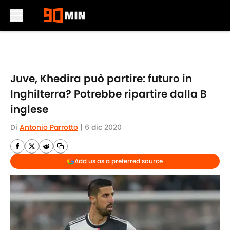
Skip to main content
Juve, Khedira può partire: futuro in
Inghilterra? Potrebbe ripartire dalla B
inglese
Di
Antonio Parrotto
|
6 dic 2020
Add us as a preferred source