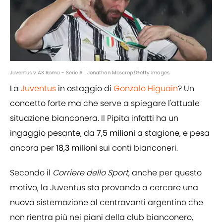
Juventus v AS Roma - Serie A | Jonathan Moscrop/Getty Images
La
Juventus
in ostaggio di
Gonzalo Higuain
? Un
concetto forte ma che serve a spiegare l'attuale
situazione bianconera. Il Pipita infatti ha un
ingaggio pesante, da
7,5 milioni
a stagione, e pesa
ancora per
18,3 milioni
sui conti bianconeri.
Secondo il
Corriere dello Sport
, anche per questo
motivo, la Juventus sta provando a cercare una
nuova sistemazione al centravanti argentino che
non rientra più nei piani della club bianconero,