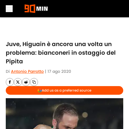
Skip to main content
Juve, Higuain è ancora una volta un
problema: bianconeri in ostaggio del
Pipita
Di
Antonio Parrotto
|
17 ago 2020
Add us as a preferred source