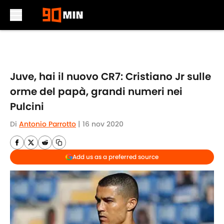
Skip to main content
Juve, hai il nuovo CR7: Cristiano Jr sulle
orme del papà, grandi numeri nei
Pulcini
Di
Antonio Parrotto
|
16 nov 2020
Add us as a preferred source