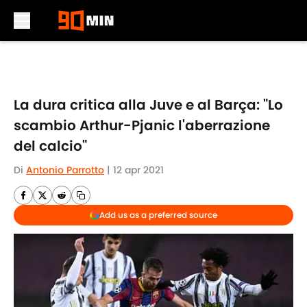
Skip to main content
La dura critica alla Juve e al Barça: "Lo
scambio Arthur-Pjanic l'aberrazione
del calcio"
Di
Antonio Parrotto
|
12 apr 2021
Add us as a preferred source