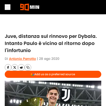
Skip to main content
Juve, distanza sul rinnovo per Dybala.
Intanto Paulo è vicino al ritorno dopo
l'infortunio
Di
Antonio Parrotto
|
28 ago 2020
Add us as a preferred source