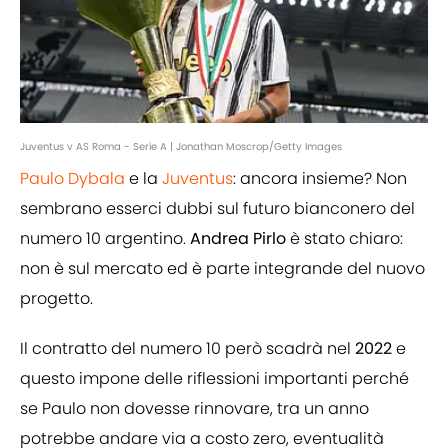
Juventus v AS Roma - Serie A | Jonathan Moscrop/Getty Images
Paulo Dybala
e la
Juventus
: ancora insieme? Non
sembrano esserci dubbi sul futuro bianconero del
numero 10 argentino.
Andrea
Pirlo
è stato chiaro:
non è sul mercato ed è parte integrande del nuovo
progetto.
Il contratto del numero 10 però scadrà nel
2022
e
questo impone delle riflessioni importanti perché
se Paulo non dovesse rinnovare, tra un anno
potrebbe andare via a costo zero, eventualità