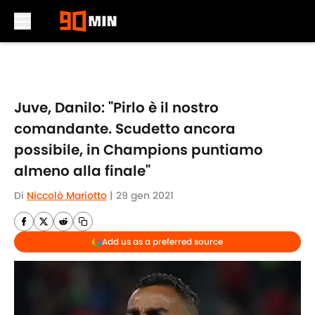
Skip to main content
Juve, Danilo: "Pirlo è il nostro
comandante. Scudetto ancora
possibile, in Champions puntiamo
almeno alla finale"
Di
Niccolò Mariotto
|
29 gen 2021
Add us as a preferred source