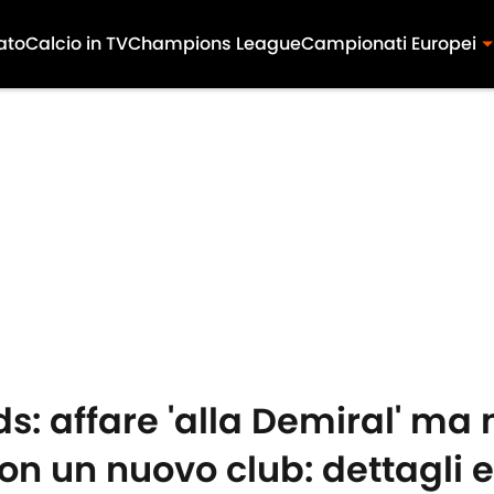
ato
Calcio in TV
Champions League
Campionati Europei
s: affare 'alla Demiral' ma
on un nuovo club: dettagli e