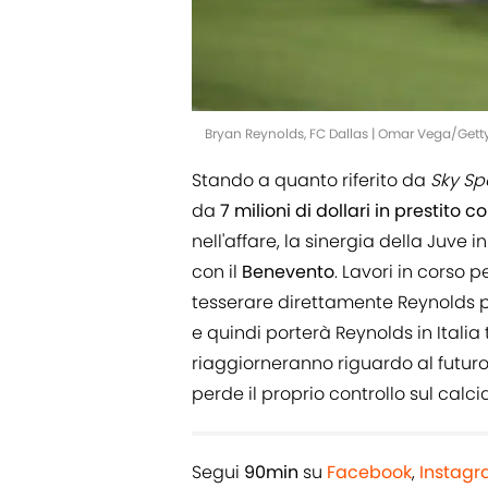
Bryan Reynolds, FC Dallas | Omar Vega/Get
Stando a quanto riferito da
Sky Sp
da
7 milioni di dollari in prestito c
nell'affare, la sinergia della Juve
con il
Benevento
. Lavori in corso 
tesserare direttamente Reynolds p
e quindi porterà Reynolds in Italia 
riaggiorneranno riguardo al futur
perde il proprio controllo sul calci
Segui
90min
su
Facebook
,
Instag