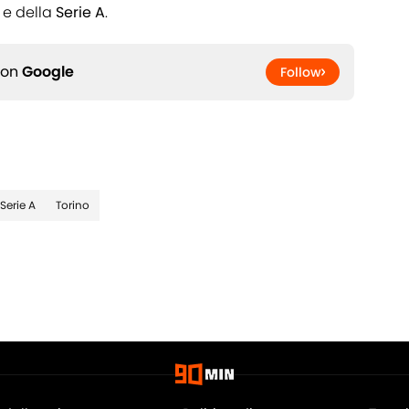
e della
Serie A
.
 on
Google
Follow
Serie A
Torino