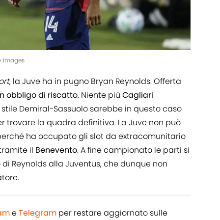
ty Images
ort
, la Juve ha in pugno Bryan Reynolds. Offerta
on obbligo di riscatto
. Niente più
Cagliari
 in stile Demiral-Sassuolo sarebbe in questo caso
per trovare la quadra definitiva. La Juve non può
erché ha occupato gli slot da extracomunitario
tramite il
Benevento
. A fine campionato le parti si
o di Reynolds alla Juventus, che dunque non
atore.
ram
e
Telegram
per restare aggiornato sulle