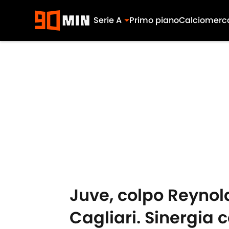
Serie A
Primo piano
Calciomerc
Skip to main content
Juve, colpo Reynold
Cagliari. Sinergia c