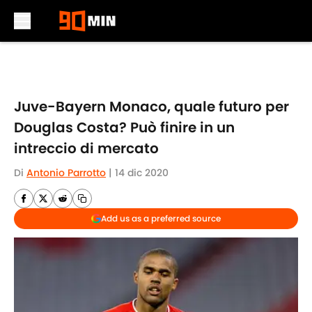
Skip to main content
Juve-Bayern Monaco, quale futuro per
Douglas Costa? Può finire in un
intreccio di mercato
Di
Antonio Parrotto
|
14 dic 2020
Add us as a preferred source