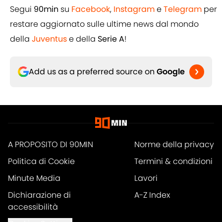
Segui
90min
su
Facebook
,
Instagram
e
Telegram
per
restare aggiornato sulle ultime news dal mondo
della
Juventus
e della
Serie A
!
Add us as a preferred source on
Google
A PROPOSITO DI 90MIN
Norme della privacy
Politica di Cookie
Termini & condizioni
Minute Media
Lavori
Dichiarazione di
A-Z Index
accessibilità