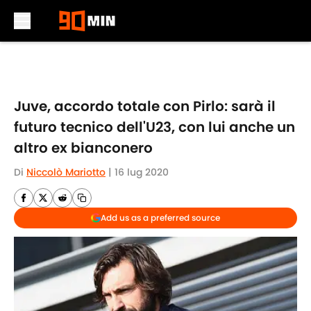
Skip to main content
Juve, accordo totale con Pirlo: sarà il
futuro tecnico dell'U23, con lui anche un
altro ex bianconero
Di
Niccolò Mariotto
|
16 lug 2020
Add us as a preferred source