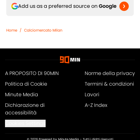
Add us as a preferred source on
Google
Home
/
Calciomercato Milan
A PROPOSITO DI 90MIN
Norme della privacy
Politica di Cookie
Termini & condizioni
Minute Media
Lavori
Dichiarazione di
A-Z Index
accessibilità
Cookies Settings
© 2026
Powered by Minute Media
-
Tutti i diritti riservati