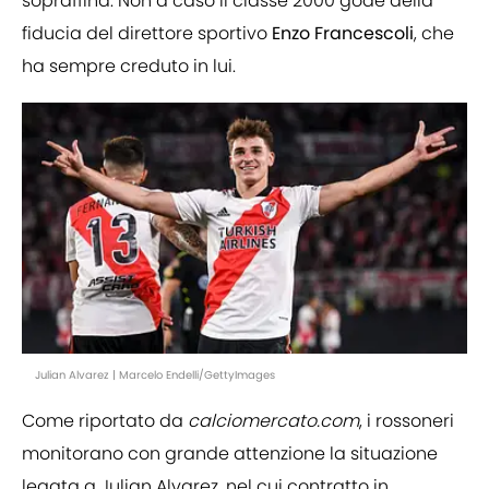
sopraffina. Non a caso il classe 2000 gode della
fiducia del direttore sportivo
Enzo Francescoli
, che
ha sempre creduto in lui.
Julian Alvarez | Marcelo Endelli/GettyImages
Come riportato da
calciomercato.com
, i rossoneri
monitorano con grande attenzione la situazione
legata a Julian Alvarez, nel cui contratto in