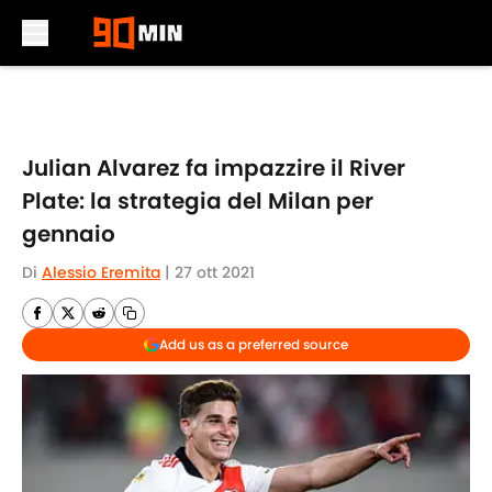
Skip to main content
Julian Alvarez fa impazzire il River
Plate: la strategia del Milan per
gennaio
Di
Alessio Eremita
|
27 ott 2021
Add us as a preferred source