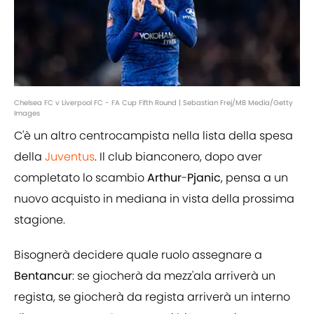
Chelsea FC v Liverpool FC - FA Cup Fifth Round | Sebastian Frej/MB Media/Getty
Images
C'è un altro centrocampista nella lista della spesa
della
Juventus
. Il club bianconero, dopo aver
completato lo scambio
Arthur
-
Pjanic
, pensa a un
nuovo acquisto in mediana in vista della prossima
stagione.
Bisognerà decidere quale ruolo assegnare a
Bentancur
: se giocherà da mezz'ala arriverà un
regista, se giocherà da regista arriverà un interno