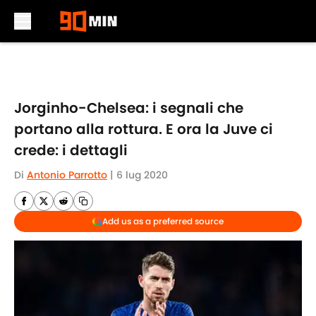
Skip to main content
Jorginho-Chelsea: i segnali che
portano alla rottura. E ora la Juve ci
crede: i dettagli
Di
Antonio Parrotto
|
6 lug 2020
Add us as a preferred source