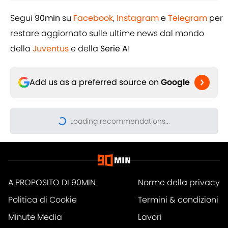
Segui
90min
su
Facebook
,
Instagram
e
Telegram
per
restare aggiornato sulle ultime news dal mondo
della
Juventus
e della
Serie A
!
Add us as a preferred source on
Google
Loading recommendations...
Please wait while we load pers
A PROPOSITO DI 90MIN
Norme della privacy
Politica di Cookie
Termini & condizioni
Minute Media
Lavori