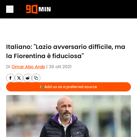
Skip to main content
Italiano: "Lazio avversario difficile, ma
la Fiorentina è fiduciosa"
Di
Omar Abo Arab
|
26 ott 2021
Add us as a preferred source