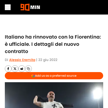
Skip to main content
Italiano ha rinnovato con la Fiorentina:
è ufficiale. I dettagli del nuovo
contratto
Di
Alessio Eremita
|
22 giu 2022
Add us as a preferred source