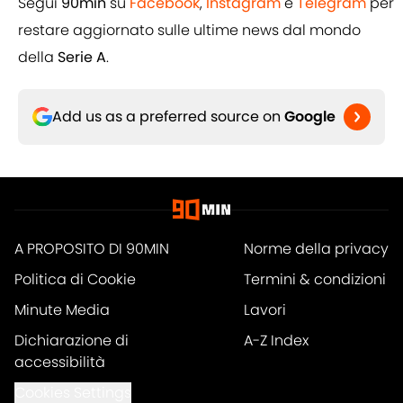
Segui
90min
su
Facebook
,
Instagram
e
Telegram
per
restare aggiornato sulle ultime news dal mondo
della
Serie A
.
Add us as a preferred source on
Google
A PROPOSITO DI 90MIN
Norme della privacy
Politica di Cookie
Termini & condizioni
Minute Media
Lavori
Dichiarazione di
A-Z Index
accessibilità
Cookies Settings