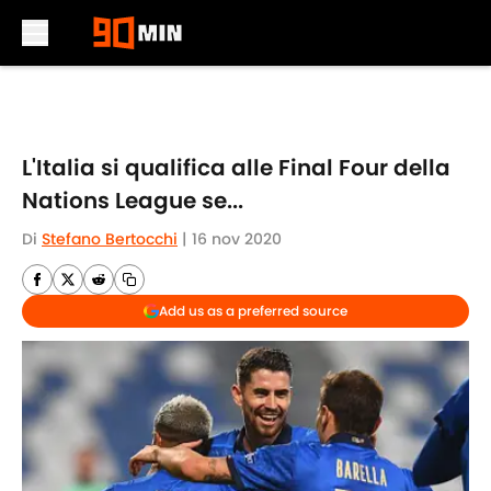
Skip to main content
L'Italia si qualifica alle Final Four della
Nations League se...
Di
Stefano Bertocchi
|
16 nov 2020
Add us as a preferred source