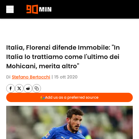
Skip to main content
Italia, Florenzi difende Immobile: "In
Italia lo trattiamo come l'ultimo dei
Mohicani, merita altro"
Di
Stefano Bertocchi
|
15 ott 2020
Add us as a preferred source