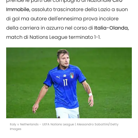
prende le parti del compagno di Nazionale
Ciro
Immobile,
assoluto trascinatore della Lazio a suon
di gol ma autore dell'ennesima prova incolore
della carriera in azzurro nel corso di
Italia-Olanda,
match di Nations League terminato 1-1.
Italy v Netherlands - UEFA Nations League | Alessandro Sabattini/Getty
Images