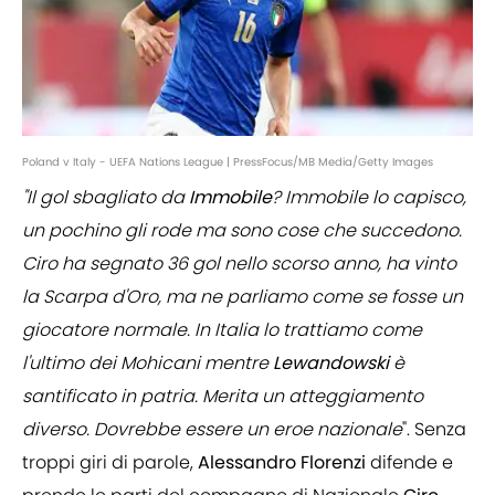
Poland v Italy - UEFA Nations League | PressFocus/MB Media/Getty Images
"Il gol sbagliato da
Immobile
? Immobile lo capisco,
un pochino gli rode ma sono cose che succedono.
Ciro ha segnato 36 gol nello scorso anno, ha vinto
la Scarpa d'Oro, ma ne parliamo come se fosse un
giocatore normale. In Italia lo trattiamo come
l'ultimo dei Mohicani mentre
Lewandowski
è
santificato in patria. Merita un atteggiamento
diverso. Dovrebbe essere un eroe nazionale
". Senza
troppi giri di parole,
Alessandro Florenzi
difende e