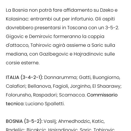
La Bosnia non potrà fare affidamento su Dzeko e
Kolasinac: entrambi out per infortunio. Gli ospiti
dovrebbero presentarsi in Toscana con un 3-5-2.
Gigovic e Demirovic formeranno la coppia
d'attacco, Tahirovic agirà assieme a Saric sulla
mediana, con Gazibegovic e Hajradinovic sulle
corsie esterne.
ITALIA (3-4-2-1):
Donnarumma; Gatti, Buongiorno,
Calafiori; Bellanova, Fagioli, Jorginho, El Shaarawy;
Folorunsho, Raspadori; Scamacca.
Commissario
tecnico:
Luciano Spalletti.
BOSNIA (3-5-2):
Vasilj; Ahmedhodzic, Katic,
Radeljic; Bicakcic, Hajradinovic, Saric, Tahirovic,