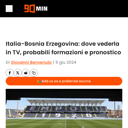
Skip to main content
Italia-Bosnia Erzegovina: dove vederla
in TV, probabili formazioni e pronostico
Di
Giovanni Benvenuto
|
9 giu 2024
Add us as a preferred source