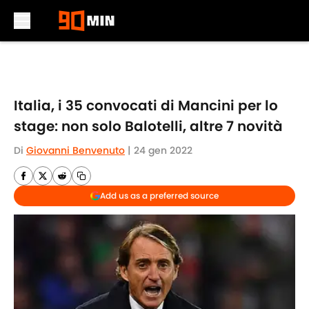
Skip to main content
Italia, i 35 convocati di Mancini per lo
stage: non solo Balotelli, altre 7 novità
Di
Giovanni Benvenuto
|
24 gen 2022
Add us as a preferred source