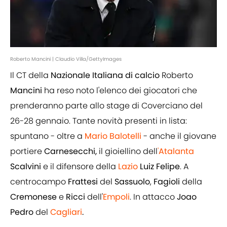
Roberto Mancini | Claudio Villa/GettyImages
Il CT della
Nazionale Italiana di calcio
Roberto
Mancini
ha reso noto l'elenco dei giocatori che
prenderanno parte allo stage di Coverciano del
26-28 gennaio. Tante novità presenti in lista:
spuntano - oltre a
Mario Balotelli
- anche il giovane
portiere
Carnesecchi,
il gioiellino dell
'
Atalanta
Scalvini
e il difensore della
Lazio
Luiz Felipe
. A
centrocampo
Frattesi
del
Sassuolo
,
Fagioli
della
Cremonese
e
Ricci
dell'
Empoli
. In attacco
Joao
Pedro
del
Cagliari
.