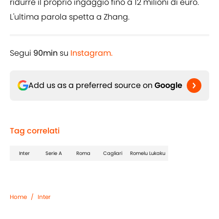
ridurre il proprio ingaggio fino a 12 milioni di euro.
L'ultima parola spetta a Zhang.
Segui
90min
su
Instagram.
Add us as a preferred source on
Google
Tag correlati
Inter
Serie A
Roma
Cagliari
Romelu Lukaku
Home
/
Inter