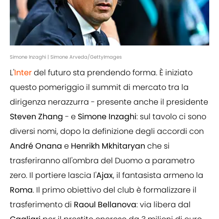
Simone Inzaghi | Simone Arveda/GettyImages
L'
Inter
del futuro sta prendendo forma. È iniziato
questo pomeriggio il summit di mercato tra la
dirigenza nerazzurra - presente anche il presidente
Steven Zhang
- e
Simone Inzaghi
: sul tavolo ci sono
diversi nomi, dopo la definizione degli accordi con
André Onana
e
Henrikh Mkhitaryan
che si
trasferiranno all'ombra del Duomo a parametro
zero. Il portiere lascia l'
Ajax
, il fantasista armeno la
Roma
. Il primo obiettivo del club è formalizzare il
trasferimento di
Raoul Bellanova
: via libera dal