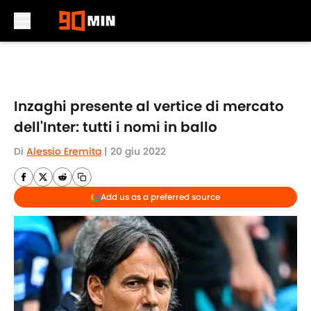
Skip to main content
Inzaghi presente al vertice di mercato
dell'Inter: tutti i nomi in ballo
Di
Alessio Eremita
|
20 giu 2022
Add us as a preferred source