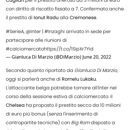
Cagliari
per il prestito oneroso da 3 milioni di euro
con diritto di riscatto fissato a 7. Confermato anche
il prestito di
Ionut Radu
alla
Cremonese
.
#SerieA
,
@Inter
|
#Inzaghi
arrivato in sede per
partecipare alle riunioni di
#calciomercato
https://t.co/1SipXr7Yid
— Gianluca Di Marzio (@DiMarzio)
June 20, 2022
Secondo quanto riportato da
Gianluca Di Marzio
,
oggi si parlerà anche di
Romelu Lukaku
.
L'attaccante belga potrebbe tornare all'Inter nel
corso della sessione estiva di calciomercato: il
Chelsea
ha proposto il prestito secco da 10 milioni
di euro più bonus (senza l'inserimento di
contropartite tecniche) con
Big Rom
disposto a