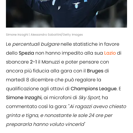
Simone Inzaghi | Alessandro Sabattini/Getty Images
Le
percentuali
bulgare
nelle statistiche in favore
dello
Spezia
non hanno impedito alla sua
Lazio
di
sbancare
2-1
il Manuzzi e poter pensare con
ancora più fiducia alla gara con il
Bruges
di
martedì 8 dicembre che può regalare la
qualificazione agli ottavi di
Champions
League
. E
Simone
Inzaghi
, ai microfoni di
Sky Sport,
ha
commentato così la gara: "
Ai ragazzi avevo chiesto
grinta e tigna, e nonostante le sole 24 ore per
prepararla hanno voluto vincerla
"