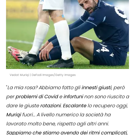
Vedat Muriqi | DeFodi Images/Getty Images
"
La mia rosa? Abbiamo fatto gli
innesti
giusti
, però
per
problemi
di
Covid
e
infortuni
non sono riuscito a
dare le giuste
rotazioni
.
Escalante
lo recupero oggi,
Muriqi
fuori... A livello numerico la società ha
lavorato molto bene, rispetto agli altri anni
.
Sappiamo che stiamo avendo dei ritmi complicati,