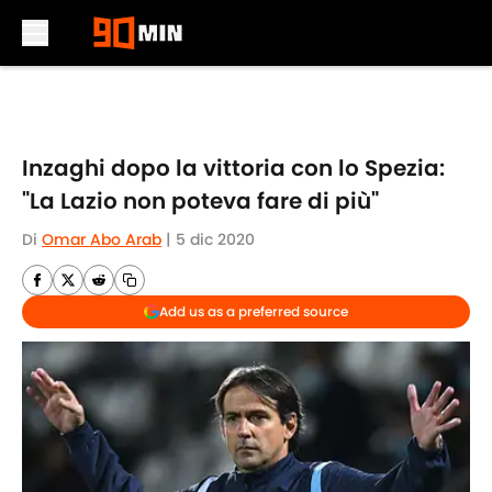
Skip to main content
Inzaghi dopo la vittoria con lo Spezia:
"La Lazio non poteva fare di più"
Di
Omar Abo Arab
|
5 dic 2020
Add us as a preferred source