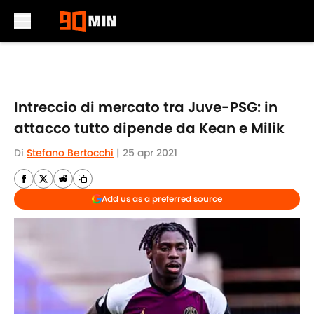
Skip to main content
Intreccio di mercato tra Juve-PSG: in
attacco tutto dipende da Kean e Milik
Di
Stefano Bertocchi
|
25 apr 2021
Add us as a preferred source