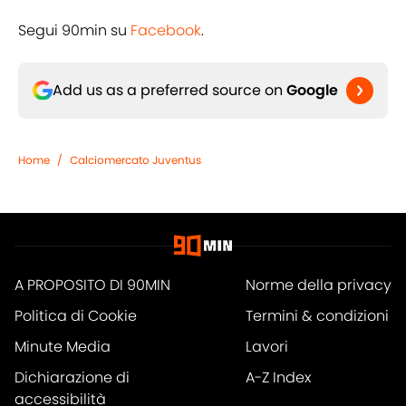
Segui 90min su
Facebook
.
Add us as a preferred source on
Google
Home
/
Calciomercato Juventus
A PROPOSITO DI 90MIN
Norme della privacy
Politica di Cookie
Termini & condizioni
Minute Media
Lavori
Dichiarazione di
A-Z Index
accessibilità