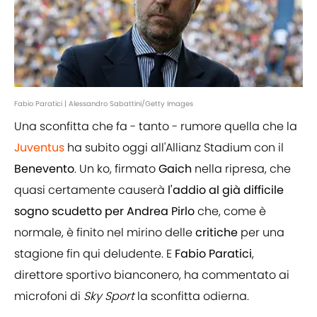
Fabio Paratici | Alessandro Sabattini/Getty Images
Una sconfitta che fa - tanto - rumore quella che la
Juventus
ha subito oggi all'Allianz Stadium con il
Benevento
. Un ko, firmato
Gaich
nella ripresa, che
quasi certamente causerà
l'addio al già difficile
sogno scudetto per
Andrea
Pirlo
che, come è
normale, è finito nel mirino delle
critiche
per una
stagione fin qui deludente. E
Fabio
Paratici
,
direttore sportivo bianconero, ha commentato ai
microfoni di
Sky
Sport
la sconfitta odierna.