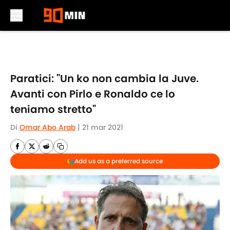
Skip to main content
Paratici: "Un ko non cambia la Juve.
Avanti con Pirlo e Ronaldo ce lo
teniamo stretto"
Di
Omar Abo Arab
|
21 mar 2021
Add us as a preferred source